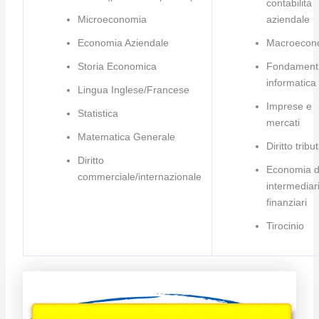
contabilità
Microeconomia
aziendale
Economia Aziendale
Macroecon
Storia Economica
Fondamenti
informatica
Lingua Inglese/Francese
Imprese e
Statistica
mercati
Matematica Generale
Diritto tribu
Diritto
Economia d
commerciale/internazionale
intermediar
finanziari
Tirocinio