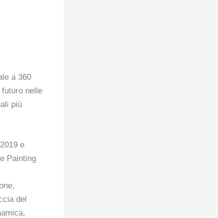
uale a 360
 futuro nelle
ali più
 2019 e
e Painting
ione,
ccia del
namica,