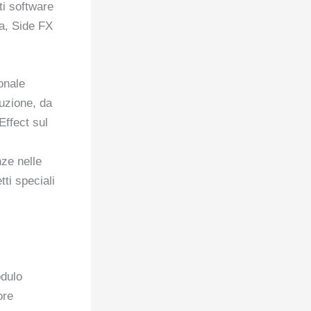
ti software
ya, Side FX
onale
uzione, da
 Effect sul
nze nelle
ti speciali
odulo
ore