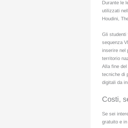
Durante le l
utilizzati n
Houdini, Th
Gli studenti
sequenza VFX
inserire nel 
territorio n
Alla fine de
tecniche di 
digitali da i
Costi, s
Se sei inter
gratuito e i