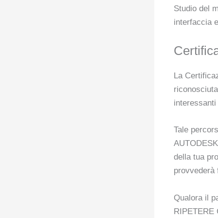
Studio del m
interfaccia 
Certific
La Certifica
riconosciuta
interessanti
Tale percors
AUTODESK M
della tua pr
provvederà f
Qualora il p
RIPETERE 