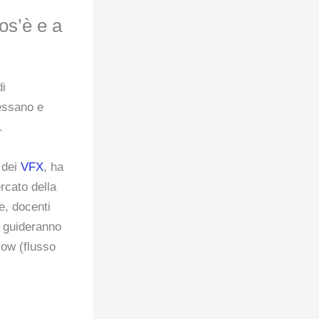
os’è e a
di
ressano e
.
e dei
VFX
, ha
rcato della
e, docenti
i guideranno
low (flusso