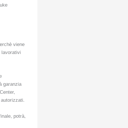
Nuke
perchè viene
 lavorativi
e
 garanzia
 Center,
autorizzati.
inale, potrà,