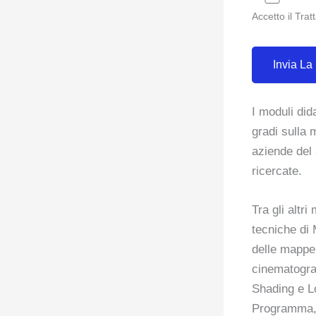
Accetto il Tra
I moduli did
gradi sulla 
aziende del 
ricercate.
Tra gli altr
tecniche di 
delle mapp
cinematograf
Shading e L
Programma, 