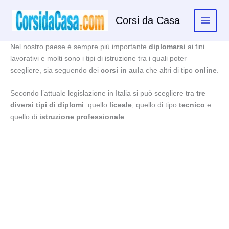
Vai
al
Corsi da Casa
contenuto
Nel nostro paese è sempre più importante
diplomarsi
ai fini
lavorativi e molti sono i tipi di istruzione tra i quali poter
scegliere, sia seguendo dei
corsi in aul
a che altri di tipo
online
.
Secondo l’attuale legislazione in Italia si può scegliere tra
tre
diversi tipi di diplomi
: quello
liceale
, quello di tipo
tecnico
e
quello di
istruzione professionale
.