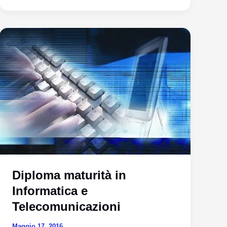
Meccanica,
Meccatronica
ed
Energia
Diploma maturità in
Informatica e
Telecomunicazioni
Maggio 17, 2016