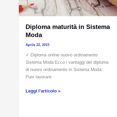
Diploma maturità in Sistema
Moda
Aprile 22, 2015
✓ Diploma online nuovo ordinamento
Sistema Moda Ecco i vantaggi del diploma
di nuovo ordinamento in Sistema Moda:
Puoi lavorare
Diploma
Leggi l'articolo »
maturità
in
Sistema