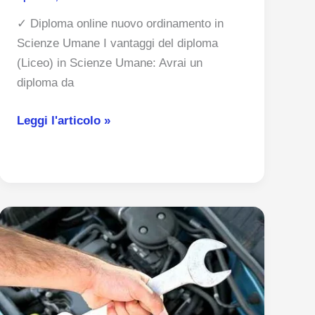
✓ Diploma online nuovo ordinamento in
Scienze Umane I vantaggi del diploma
(Liceo) in Scienze Umane: Avrai un
diploma da
Diploma
Leggi l'articolo »
maturità
in
Scienze
Umane