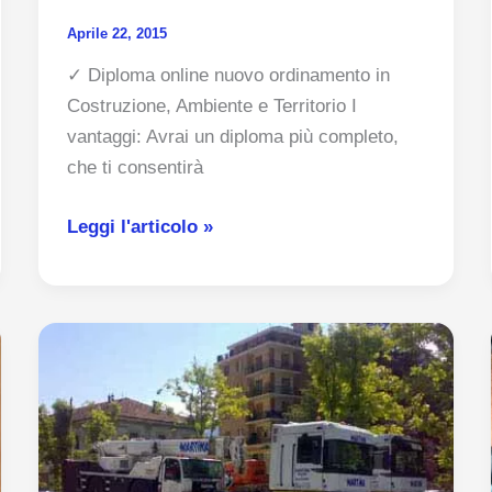
Aprile 22, 2015
✓ Diploma online nuovo ordinamento in
Costruzione, Ambiente e Territorio I
vantaggi: Avrai un diploma più completo,
che ti consentirà
Diploma
Leggi l'articolo »
di
maturità
in
Costruzione,
Ambiente
e
Territorio