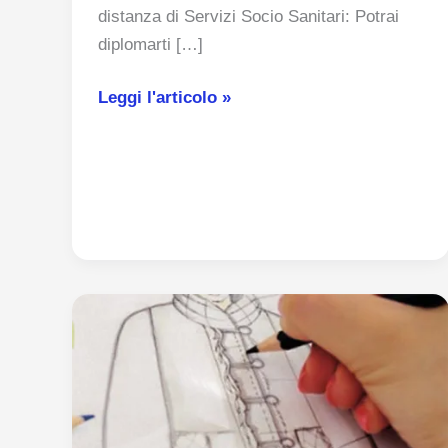
distanza di Servizi Socio Sanitari: Potrai
diplomarti […]
Diploma
Leggi l'articolo »
professionale
dei
servizi
socio-
sanitari